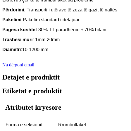
Përdorimi
:
Transporti i ujërave të zeza të gazit të naftës
Paketimi
:
Paketim standard i detajuar
Pagesa
kushtet
:
30% TT paradhënie + 70% bilanc
Trashësi muri
:
1mm-20mm
Diametri
:
10-1200 mm
Na dërgoni email
Detajet e produktit
Etiketat e produktit
Atributet kryesore
Forma e seksionit
Rrumbullakët