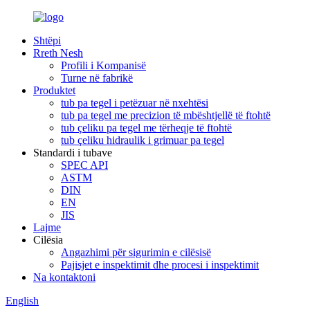
Shtëpi
Rreth Nesh
Profili i Kompanisë
Turne në fabrikë
Produktet
tub pa tegel i petëzuar në nxehtësi
tub pa tegel me precizion të mbështjellë të ftohtë
tub çeliku pa tegel me tërheqje të ftohtë
tub çeliku hidraulik i grimuar pa tegel
Standardi i tubave
SPEC API
ASTM
DIN
EN
JIS
Lajme
Cilësia
Angazhimi për sigurimin e cilësisë
Pajisjet e inspektimit dhe procesi i inspektimit
Na kontaktoni
English