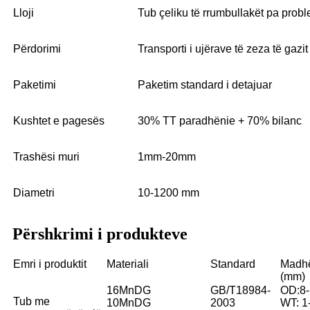
Lloji
Tub çeliku të rrumbullakët pa prob
Përdorimi
Transporti i ujërave të zeza të gazit
Paketimi
Paketim standard i detajuar
Kushtet e pagesës
30% TT paradhënie + 70% bilanc
Trashësi muri
1mm-20mm
Diametri
10-1200 mm
Përshkrimi i produkteve
Emri i produktit
Materiali
Standard
Madh
(mm)
16MnDG
GB/T18984-
OD:8-
Tub me
10MnDG
2003
WT: 1