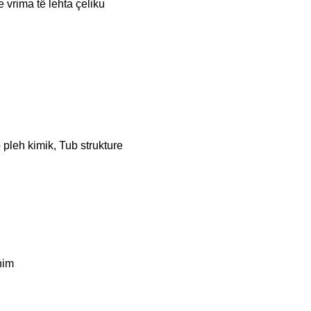
vrima të lehta çeliku
 pleh kimik, Tub strukture
him