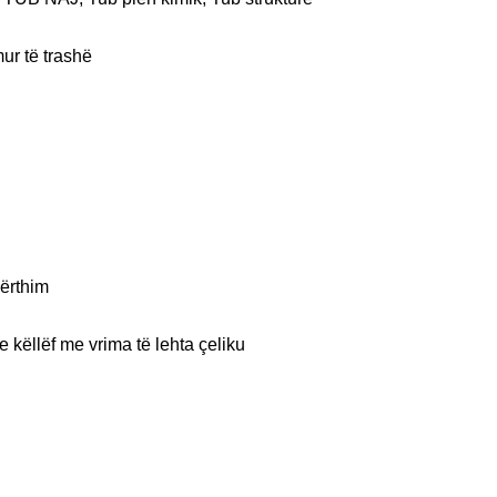
ur të trashë
bërthim
këllëf me vrima të lehta çeliku