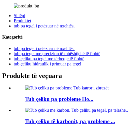
Shtëpi
Produktet
tub pa tegel i petëzuar në nxehtësi
Kategoritë
tub pa tegel i petëzuar në nxehtësi
tub pa tegel me precizion të mbështjellë të ftohtë
tub çeliku pa tegel me tërheqje të ftohtë
tub çeliku hidraulik i grimuar pa tegel
Produkte të veçuara
Tub çeliku pa probleme Ho...
Tub çeliku të karbonit, pa probleme ...