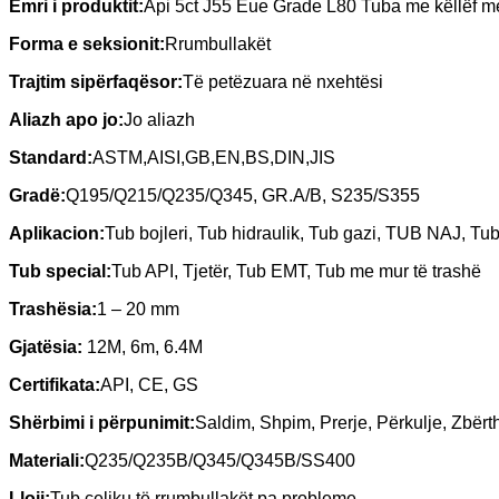
Emri i produktit
:
Api 5ct J55 Eue Grade L80 Tuba me këllëf me 
Forma e seksionit
:
Rrumbullakët
Trajtim sipërfaqësor
:
Të petëzuara në nxehtësi
Aliazh apo jo
:
Jo aliazh
Standard
:
ASTM,AISI,GB,EN,BS,DIN,JIS
Gradë
:
Q195/Q215/Q235/Q345, GR.A/B, S235/S355
Aplikacion
:
Tub bojleri, Tub hidraulik, Tub gazi, TUB NAJ, Tub
Tub special
:
Tub API, Tjetër, Tub EMT, Tub me mur të trashë
Trashësia
:
1 – 20 mm
Gjatësia
:
12M, 6m, 6.4M
Certifikata
:
API, CE, GS
Shërbimi i përpunimit
:
Saldim, Shpim, Prerje, Përkulje, Zbërt
Materiali
:
Q235/Q235B/Q345/Q345B/SS400
Lloji
:
Tub çeliku të rrumbullakët pa probleme