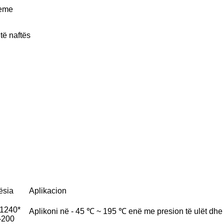
leme
 të naftës
ësia
Aplikacion
1240*
Aplikoni në - 45 ℃ ~ 195 ℃ enë me presion të ulët dhe 
-200