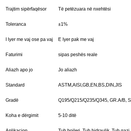
Trajtim sipërfaqësor
Të petëzuara në nxehtësi
Toleranca
±1%
I lyer me vaj ose pa vaj
E lyer pak me vaj
Faturimi
sipas peshës reale
Aliazh apo jo
Jo aliazh
Standard
ASTM,AISI,GB,EN,BS,DIN,JIS
Gradë
Q195/Q215/Q235/Q345, GR.A/B, 
Koha e dërgimit
5-10 ditë
Aplikacion
Tub bojleri, Tub hidraulik, Tub gaz