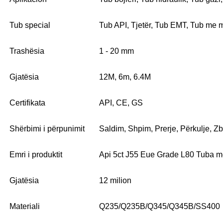
Tub special
Tub API, Tjetër, Tub EMT, Tub me m
Trashësia
1 - 20 mm
Gjatësia
12M, 6m, 6.4M
Certifikata
API, CE, GS
Shërbimi i përpunimit
Saldim, Shpim, Prerje, Përkulje, Z
Emri i produktit
Api 5ct J55 Eue Grade L80 Tuba me 
Gjatësia
12 milion
Materiali
Q235/Q235B/Q345/Q345B/SS400