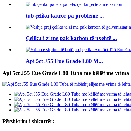
tub çeliku katror pa probleme ...
Çeliku i zi me pak karbon të nxehtë ...
Api 5ct J55 Eue Grade L80 M...
Api 5ct J55 Eue Grade L80 Tuba me këllëf me vrima t
Përshkrim i shkurtër: